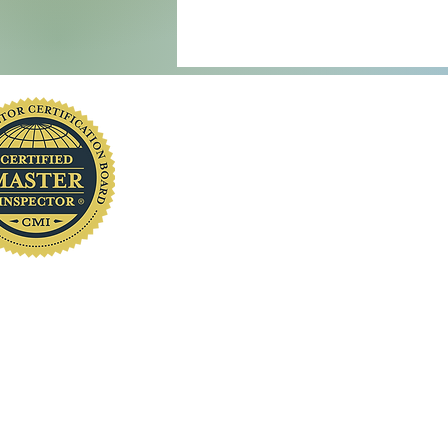
you
www.localhomeinspection