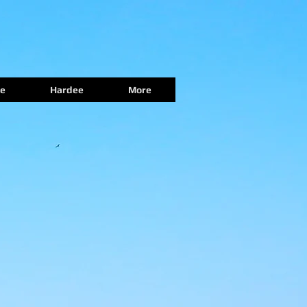
e
Hardee
More