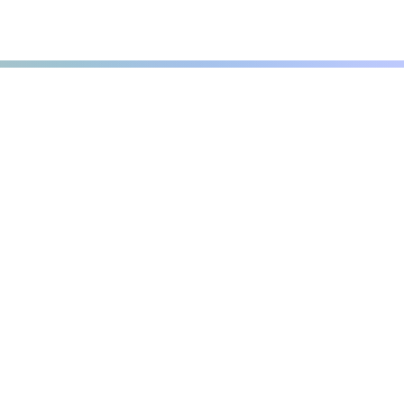
r local home inspec
s.net
Phone number: 863-513-9426